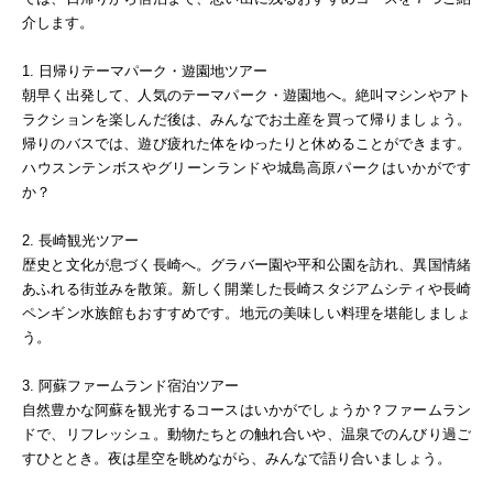
介します。
1. 日帰りテーマパーク・遊園地ツアー
朝早く出発して、人気のテーマパーク・遊園地へ。絶叫マシンやアト
ラクションを楽しんだ後は、みんなでお土産を買って帰りましょう。
帰りのバスでは、遊び疲れた体をゆったりと休めることができます。
ハウスンテンボスやグリーンランドや城島高原パークはいかがです
か？
2. 長崎観光ツアー
歴史と文化が息づく長崎へ。グラバー園や平和公園を訪れ、異国情緒
あふれる街並みを散策。新しく開業した長崎スタジアムシティや長崎
ペンギン水族館もおすすめです。地元の美味しい料理を堪能しましょ
う。
3. 阿蘇ファームランド宿泊ツアー
自然豊かな阿蘇を観光するコースはいかがでしょうか？ファームラン
ドで、リフレッシュ。動物たちとの触れ合いや、温泉でのんびり過ご
すひととき。夜は星空を眺めながら、みんなで語り合いましょう。