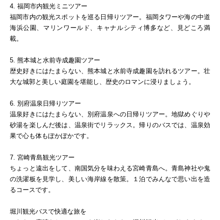
4. 福岡市内観光ミニツアー
福岡市内の観光スポットを巡る日帰りツアー。福岡タワーや海の中道
海浜公園、マリンワールド、キャナルシティ博多など、見どころ満
載。
5. 熊本城と水前寺成趣園ツアー
歴史好きにはたまらない、熊本城と水前寺成趣園を訪れるツアー。壮
大な城郭と美しい庭園を堪能し、歴史のロマンに浸りましょう。
6. 別府温泉日帰りツアー
温泉好きにはたまらない、別府温泉への日帰りツアー。地獄めぐりや
砂湯を楽しんだ後は、温泉街でリラックス。帰りのバスでは、温泉効
果で心も体もぽかぽかです。
7. 宮崎青島観光ツアー
ちょっと遠出をして、南国気分を味わえる宮崎青島へ。青島神社や鬼
の洗濯板を見学し、美しい海岸線を散策。１泊でみんなで思い出を造
るコースです。
堀川観光バスで快適な旅を