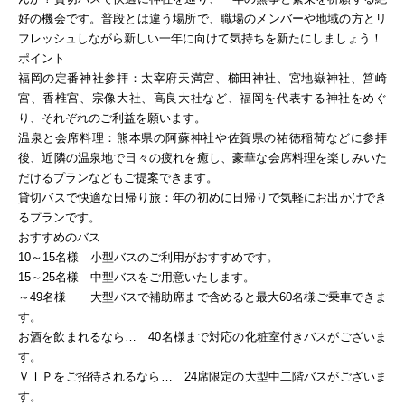
好の機会です。普段とは違う場所で、職場のメンバーや地域の方とリ
フレッシュしながら新しい一年に向けて気持ちを新たにしましょう！
ポイント
福岡の定番神社参拝
：太宰府天満宮、櫛田神社、宮地嶽神社、筥崎
宮、香椎宮、宗像大社、高良大社など、福岡を代表する神社をめぐ
り、それぞれのご利益を願います。
温泉と会席料理
：熊本県の阿蘇神社や佐賀県の祐徳稲荷などに参拝
後、近隣の温泉地で日々の疲れを癒し、豪華な会席料理を楽しみいた
だけるプランなどもご提案できます。
貸切バスで快適な日帰り旅
：年の初めに日帰りで気軽にお出かけでき
るプランです。
おすすめのバス
10～15名様 小型バスのご利用がおすすめです。
15～25名様 中型バスをご用意いたします。
～49名様 大型バスで補助席まで含めると最大60名様ご乗車できま
す。
お酒を飲まれるなら… 40名様まで対応の化粧室付きバスがございま
す。
ＶＩＰをご招待されるなら… 24席限定の大型中二階バスがございま
す。